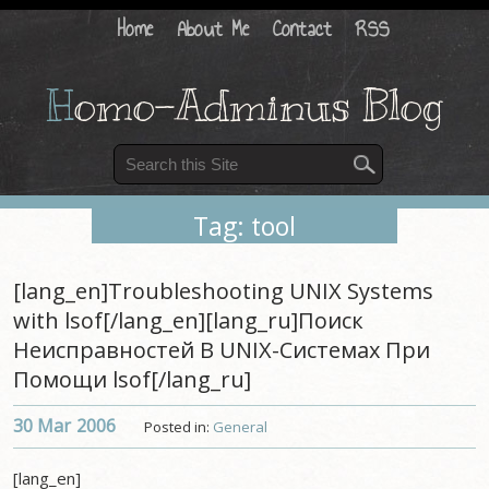
Home
About Me
Contact
RSS
H
omo-Adminus Blog
Tag: tool
[lang_en]Troubleshooting UNIX Systems
with lsof[/lang_en][lang_ru]Поиск
Неисправностей В UNIX-Системах При
Помощи lsof[/lang_ru]
30 Mar
2006
Posted in:
General
[lang_en]