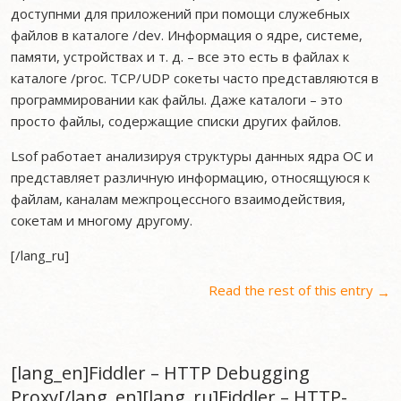
доступнми для приложений при помощи служебных
файлов в каталоге /dev. Информация о ядре, системе,
памяти, устройствах и т. д. – все это есть в файлах к
каталоге /proc. TCP/UDP сокеты часто представляются в
программировании как файлы. Даже каталоги – это
просто файлы, содержащие списки других файлов.
Lsof работает анализируя структуры данных ядра ОС и
представляет различную информацию, относящуюся к
файлам, каналам межпроцессного взаимодействия,
сокетам и многому другому.
[/lang_ru]
Read the rest of this entry
→
[lang_en]Fiddler – HTTP Debugging
Proxy[/lang_en][lang_ru]Fiddler – HTTP-