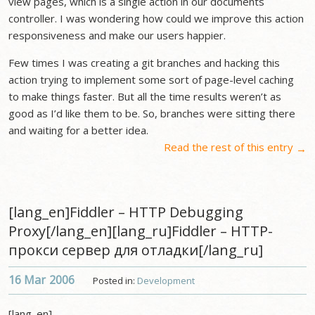
view pages, which is a single action in our documents
controller. I was wondering how could we improve this action
responsiveness and make our users happier.
Few times I was creating a git branches and hacking this
action trying to implement some sort of page-level caching
to make things faster. But all the time results weren’t as
good as I’d like them to be. So, branches were sitting there
and waiting for a better idea.
Read the rest of this entry
→
[lang_en]Fiddler – HTTP Debugging
Proxy[/lang_en][lang_ru]Fiddler – HTTP-
прокси сервер для отладки[/lang_ru]
16 Mar
2006
Posted in:
Development
[lang_en]