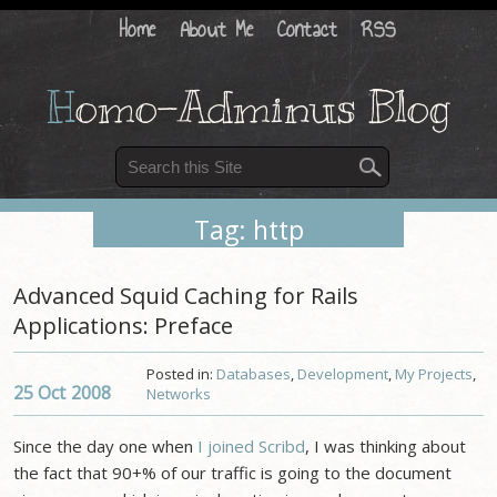
Home
About Me
Contact
RSS
H
omo-Adminus Blog
Tag: http
Advanced Squid Caching for Rails
Applications: Preface
Posted in:
Databases
,
Development
,
My Projects
,
25 Oct
2008
Networks
Since the day one when
I joined Scribd
, I was thinking about
the fact that 90+% of our traffic is going to the document