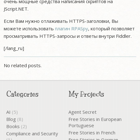
очень мощные средства написания скриптов на
JScript.NET.
Если Вам нужно отлаживать HTTPS-заголовки, Вы
можете использовать
плагин RPASpy
, который позволяет
просматривать HTTPS-запросы и ответы внутри Fiddler.
[/lang_ru]
No related posts.
Categories
My Projects
AI
(5)
Agent Secret
Blog
(8)
Free Stories in European
Portuguese
Books
(2)
Free Stories in French
Compliance and Security
(1)
Free Stories in German