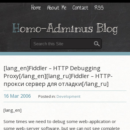
Home
About Me
Contact
RSS
H
omo-Adminus Blog
[lang_en]Fiddler – HTTP Debugging
Proxy[/lang_en][lang_ru]Fiddler – HTTP-
прокси сервер для отладки[/lang_ru]
16 Mar
2006
Posted in:
Development
[lang_en]
Some times we need to debug some web-application or
some web-server software, but we can not see complete