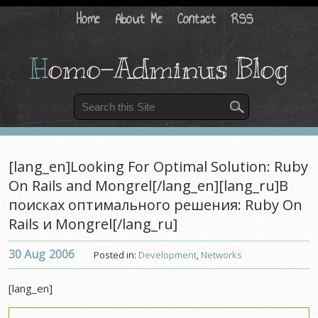
Home
About Me
Contact
RSS
H
omo-Adminus Blog
[lang_en]Looking For Optimal Solution: Ruby
On Rails and Mongrel[/lang_en][lang_ru]В
поисках оптимального решения: Ruby On
Rails и Mongrel[/lang_ru]
30 Aug
2006
Posted in:
Development
,
Networks
[lang_en]