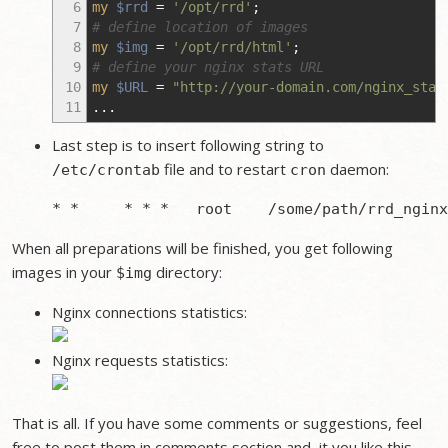
6
my
$rrd
=
'/opt/rrd'
;
7
# define location of images
8
my
$img
=
'/opt/rrd/html'
;
9
# define your nginx stats URL
10
my
$URL
=
"http://your-domain.com/nginx_stat
11
...
Last step is to insert following string to
file and to restart
daemon:
/etc/crontab
cron
When all preparations will be finished, you get following
images in your
directory:
$img
Nginx connections statistics:
Nginx requests statistics:
That is all. If you have some comments or suggestions, feel
free to post them in comments section and, it you like this