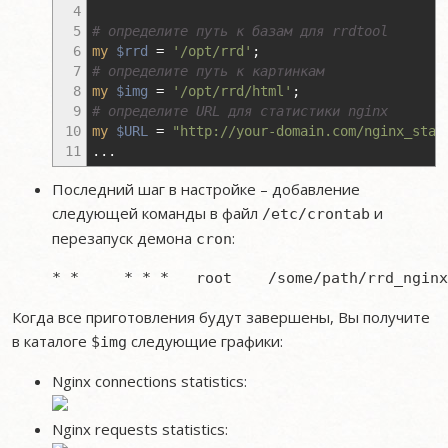
4
5
# определите путь к базам для rrdtool
6
my
$rrd
=
'/opt/rrd'
;
7
# определите путь к картинкам
8
my
$img
=
'/opt/rrd/html'
;
9
# определите URL для статистики nginx
10
my
$URL
=
"http://your-domain.com/nginx_stat
11
...
Последний шаг в настройке – добавление
следующей команды в файл
и
/etc/crontab
перезапуск демона
:
cron
Когда все приготовления будут завершены, Вы получите
в каталоге
следующие графики:
$img
Nginx connections statistics:
Nginx requests statistics: