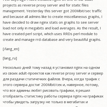
projects as reverse proxy server and for static files
management. Yesterday this server got 200Mbit/sec traffic
and because all admins like to create miscellaneous graphs, I
have decided to draw nginx stats on graphs to see server
load not only in megabits and load averages. As the result, I
have created perl script, which uses RRDs perl module to
create and manage rrd-database and very beautiful graphs.
[/lang_en]
[lang_ru]
Неcколько дней тому назад я установил nginx на одном
из своих adult-проектов как reverse proxy server и сервер
для раздачи статичечких файлов. Вчера, когда трафик с
этого сервера достиг 200Mbit/сек и, наверное, потому,
что все админы любят рисовать графики, я решил
отобразить статистику работы сервера nginx на графиках
чтобы увидеть загрузку не только в мегабитах и