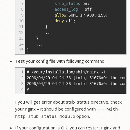
7
stub_status
on
;
8
access_log
off
;
9
allow
SOME.IP.ADD.RESS
;
10
deny
all
;
11
}
12
...
13
}
14
...
15
}
Test your config file with following command:
1
# /your/installation/sbin/nginx -t
2
2006/04/29 04:24:36 [info] 31676#0: the conf
3
2006/04/29 04:24:36 [info] 31676#0: the conf
4
#
I you will get error about stub_status directive, check
your nginx – it should be configured with
----with-
option.
http_stub_status_module
If your configuration is OK, you can restart nginx and