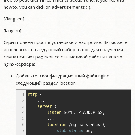
howto, you can click on advertisements ;-).
[/lang_en]
[lang_ru]
Скрипт очень прост в установке и настройке. Вы можете
использовать следующий набор шагов для получения
симпатичных графиков со статистикой работы вашего
nginx-сервера:
Добавьте в конфигурационный файл nginx
следующий раздел location:
1
http
{
2
...
3
server
{
4
listen
SOME.IP.ADD.RESS
;
5
...
6
location
/nginx_status
{
7
stub_status
on
;