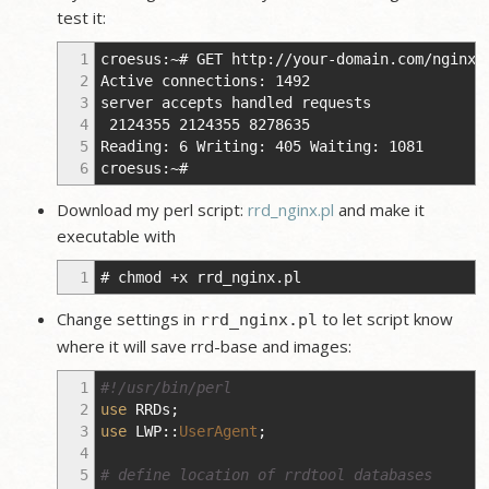
test it:
1
croesus:~# GET http://your-domain.com/nginx_
2
Active connections: 1492
3
server accepts handled requests
4
2124355 2124355 8278635
5
Reading: 6 Writing: 405 Waiting: 1081
6
croesus:~#
Download my perl script:
rrd_nginx.pl
and make it
executable with
1
# chmod +x rrd_nginx.pl
Change settings in
to let script know
rrd_nginx.pl
where it will save rrd-base and images:
1
#!/usr/bin/perl
2
use
RRDs
;
3
use
LWP
::
UserAgent
;
4
5
# define location of rrdtool databases