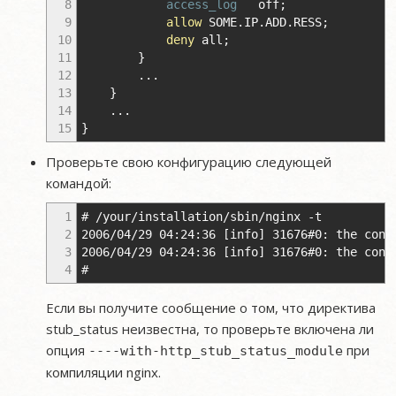
8
access_log
off
;
9
allow
SOME.IP.ADD.RESS
;
10
deny
all
;
11
}
12
...
13
}
14
...
15
}
Проверьте свою конфигурацию следующей
командой:
1
# /your/installation/sbin/nginx -t
2
2006/04/29 04:24:36 [info] 31676#0: the conf
3
2006/04/29 04:24:36 [info] 31676#0: the conf
4
#
Если вы получите сообщение о том, что директива
stub_status неизвестна, то проверьте включена ли
опция
при
----with-http_stub_status_module
компиляции nginx.