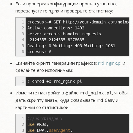
Если проверка конфигурации прошла успешно,
перезапустите nginx и проверьте статистику:
1
croesus:~# GET http://your-domain.com/nginx_
2
Active connections: 1492
3
server accepts handled requests
4
2124355 2124355 8278635
5
Reading: 6 Writing: 405 Waiting: 1081
6
croesus:~#
Скачайте скрипт генерации графиков:
rrd_nginx.pl
и
сделайте его исполнимым:
1
# chmod +x rrd_nginx.pl
Измените настройки в файле
, чтобы
rrd_nginx.pl
дать скрипту знать, куда складывать rrd-базу и
картинки со статистикой:
1
#!/usr/bin/perl
2
use
RRDs
;
3
use
LWP
::
UserAgent
;