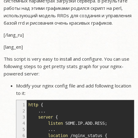
системных параметрах загрузки сервера. В результате
работы над этими графиками родился скрипт на perl,
использующий модель RRDs для создания и управления
базой rrd и рисования очень красивых графиков.
[/lang_ru]
[lang_en]
This script is very easy to install and configure. You can use
following steps to get pretty stats graph for your nginx-
powered server:
Modify your nginx config file and add following location
to it:
1
http
{
2
...
3
server
{
4
listen
SOME.IP.ADD.RESS
;
5
...
6
location
/nginx_status
{