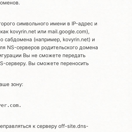
доменов.
орого символьного имени в IP-адрес и
к kovyrin.net или mail.google.com),
 сабдомена (например, kovyrin.net) и
 для NS-серверов родительского домена
фигурации Вы не сможете передать
-серверу. Вы сможете переносить
аше зону:
er.com.

правляться к серверу off-site.dns-