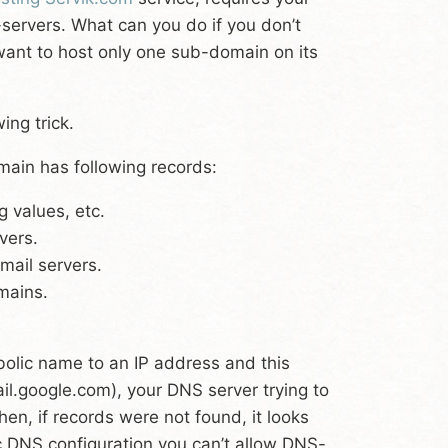
servers. What can you do if you don’t
want to host only one sub-domain on its
ing trick.
main has following records:
g values, etc.
vers.
mail servers.
mains.
olic name to an IP address and this
l.google.com), your DNS server trying to
en, if records were not found, it looks
ic DNS configuration you can’t allow DNS-