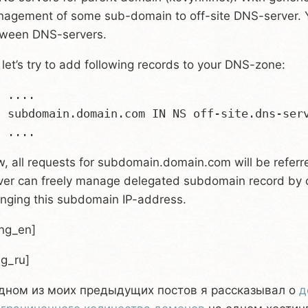
agement of some sub-domain to off-site DNS-server. 
ween DNS-servers.
 let’s try to add following records to your DNS-zone:
 ....

  subdomain.domain.com IN NS off-site.dns-serv
, all requests for subdomain.domain.com will be referre
ver can freely manage delegated subdomain record by 
nging this subdomain IP-address.
ang_en]
ng_ru]
дном из моих предыдущих постов я рассказывал о
д