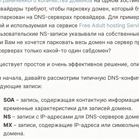
граниченного количества доменов
на одном хостинг
вайдеры требуют, чтобы парковку домен, который б
паркован на DNS-серверах провайдера. Для пример
й и используемая на сервисе
Free Adult hosting Serv
ьзовательские NS-записи указывали на собственные
и Вам не хочется парковать весь домен на сервер п
серверах только какой-то один сабдомен?
ествует простое и очень эффективное решение, оп
 начала, давайте рассмотрим типичную DNS-конфи
едующие записи:
SOA
– запись, содержащая контактную информаци
временные характеристики для записей домена.
NS
– записи с IP-адресами для DNS-серверов доме
MX
– записи, содержащие IP-адреса или символьн
домена.