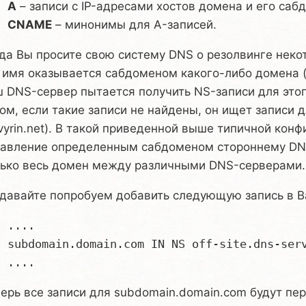
A
– записи с IP-адресами хостов домена и его саб
CNAME
– минонимы для A-записей.
да Вы просите свою систему DNS о резолвинге некот
 имя оказывается сабдоменом какого-либо домена (ка
 DNS-сервер пытается получить NS-записи для этого
ом, если такие записи не найдены, он ищет записи
vyrin.net). В такой приведенной выше типичной кон
равление определенным сабдоменом стороннему DNS
лько весь домен между различными DNS-серверами.
давайте попробуем добавить следующую запись в В
 ....

  subdomain.domain.com IN NS off-site.dns-serv
ерь все записи для subdomain.domain.com будут пере