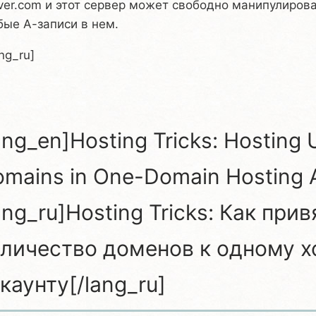
ver.com и этот сервер может свободно манипулиров
ые А-записи в нем.
ang_ru]
ang_en]Hosting Tricks: Hosting
mains in One-Domain Hosting 
ang_ru]Hosting Tricks: Как пр
личество доменов к одному х
каунту[/lang_ru]