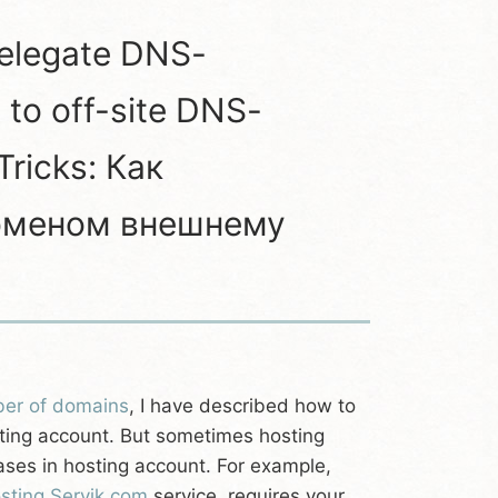
delegate DNS-
to off-site DNS-
Tricks: Как
оменом внешнему
ber of domains
, I have described how to
sting account. But sometimes hosting
ases in hosting account. For example,
osting Servik.com
service, requires your