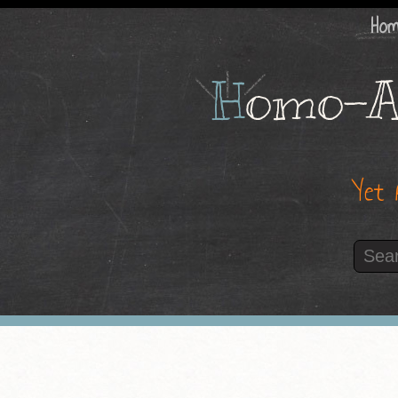
Ho
H
omo-A
Yet 