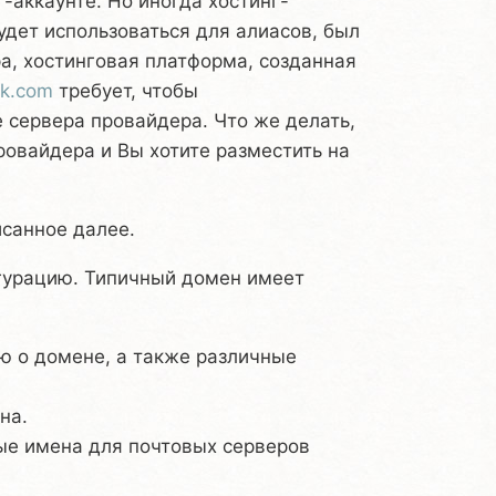
-аккаунте. Но иногда хостинг-
удет использоваться для алиасов, был
а, хостинговая платформа, созданная
ik.com
требует, чтобы
 сервера провайдера. Что же делать,
ровайдера и Вы хотите разместить на
исанное далее.
гурацию. Типичный домен имеет
ю о домене, а также различные
на.
ые имена для почтовых серверов