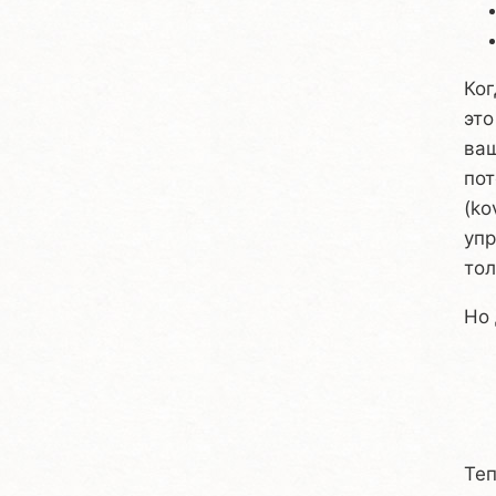
Ког
это
ваш
пот
(ko
уп
то
Но 
   
  
Теп