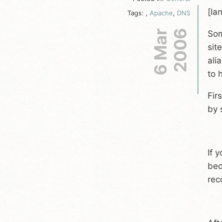
[la
Tags:
,
Apache
,
DNS
6 Mar
2006
Som
sit
ali
to 
Fir
by 
If 
bec
rec