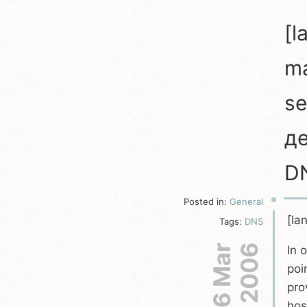
[l
ma
se
д
DN
Posted in:
General
[la
Tags:
DNS
6 Mar
2006
In 
poi
pro
hos