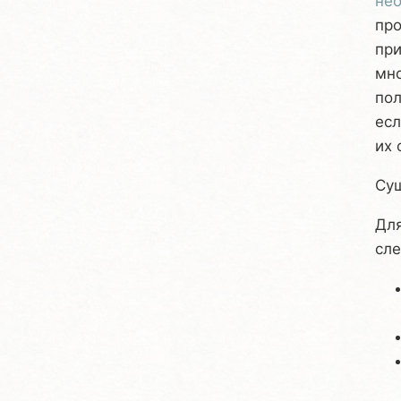
нео
про
при
мно
пол
есл
их 
Сущ
Для
сл