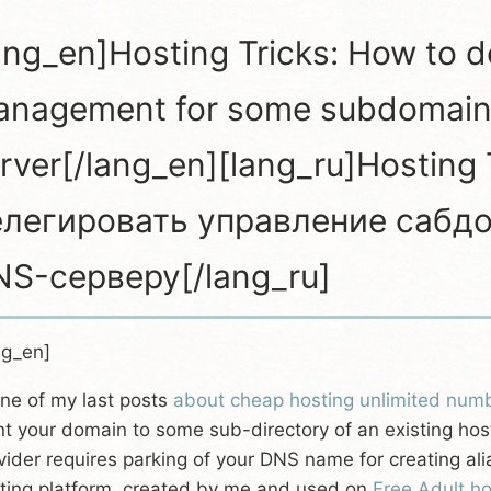
ang_en]Hosting Tricks: How to 
nagement for some subdomain 
rver[/lang_en][lang_ru]Hosting 
елегировать управление сабд
S-серверу[/lang_ru]
ng_en]
one of my last posts
about cheap hosting unlimited num
nt your domain to some sub-directory of an existing ho
vider requires parking of your DNS name for creating ali
ting platform, created by me and used on
Free Adult h