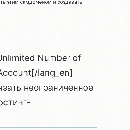
ать этим самдоменом и создавать
 Unlimited Number of
Account[/lang_en]
ивязать неограниченное
остинг-