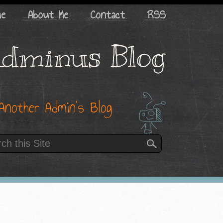
me
About Me
Contact
RSS
dminus Blog
Another Admin’s Blog