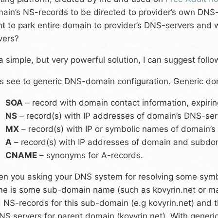
ain’s NS-records to be directed to provider’s own DNS-
t to park entire domain to provider’s DNS-servers and 
vers?
a simple, but very powerful solution, I can suggest follow
’s see to generic DNS-domain configuration. Generic do
SOA
– record with domain contact information, expirin
NS
– record(s) with IP addresses of domain’s DNS-ser
MX
– record(s) with IP or symbolic names of domain’s 
A
– record(s) with IP addresses of domain and subdo
CNAME
– synonyms for A-records.
n you asking your DNS system for resolving some symb
e is some sub-domain name (such as kovyrin.net or mai
d NS-records for this sub-domain (e.g kovyrin.net) and th
 NS servers for parent domain (kovyrin.net). With gener