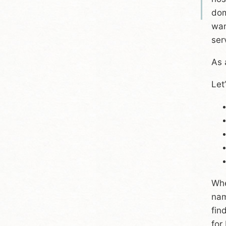
dom
wan
ser
As 
Let
Whe
nam
fin
for