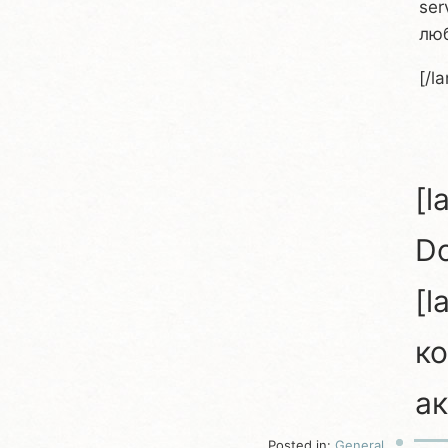
ser
люб
[/l
[l
Do
[l
ко
ак
Posted in:
General