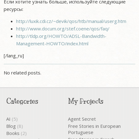
Если хотите узнать больше, используйте следующие
ресурсы:
http://luxik.cdi.cz/~devik/qos/htb/manual/userg.htm
http://www.docum.org/stef.coene/qos/faq/
http://tldp.org/HOWTO/ADSL-Bandwidth-
Management-HOWTO/index.html
[/lang_ru]
No related posts.
Categories
My Projects
AI
(5)
Agent Secret
Blog
(8)
Free Stories in European
Portuguese
Books
(2)