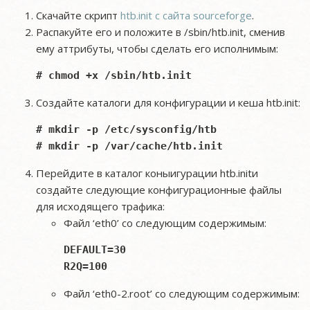
Скачайте скрипт
htb.init с сайта sourceforge
.
Распакуйте его и положите в /sbin/htb.init, сменив
ему аттрибуты, чтобы сделать его исполнимым:
Создайте каталоги для конфигурации и кеша htb.init:
# mkdir -p /etc/sysconfig/htb

Перейдите в каталог коныигурации htb.initи
создайте следующие конфигурационные файлы
для исходящего трафика:
Файл ‘eth0’ со следующим содержимым:
DEFAULT=30

Файл ‘eth0-2.root’ со следующим содержимым: