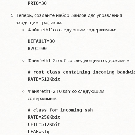
Теперь, создайте набор файлов для управления
входящим трафиком:
Файл ‘eth1’ со следующим содержимым:
DEFAULT=30

Файл ‘eth1-2.root’ со следующим содержимым:
# root class containing incoming bandwid
Файл ‘eth1-2:10.ssh’ со следующим
содержимым:
# class for incoming ssh

RATE=256Kbit

CEIL=512Kbit

LEAF=sfq
