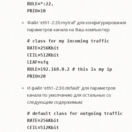
RULE=*:22,

Файл ‘eth1-2:20.mytraf’ для конфигурирования
параметров канала на Ваш компьютер:
# class for my incoming traffic

RATE=256Kbit

CEIL=512Kbit

LEAF=sfq

RULE=192.168.0.2 # this is my ip

И файл ‘eth1-2:30.default’ для параметров
канала по умолчанию для остальных со
следующим содержимым:
# default class for outgoing traffic

RATE=256Kbit

CEIL=512Kbit
