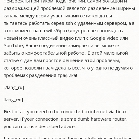
неизбежны при таком подключении. Самой большой и
раздражающей проблемой является разделение ширины
канала между всеми участниками сети: когда вы
пытаетесь работать серез ssh с удаленным сервером, а в
этот момент ваша wife/брат/друг решает поглядеть
новый и очень классный видео клип с Google Video или
YouTube, Ваше соединение замирает и вы можете
забыть о комфортабельной работе . В этой маленькой
статье я дам вам простое решение этой проблемы,
которое позволит вам делать все, что угодно не думая о
проблемах разделения трафика!
[/lang_ru]
[lang_en]
First of all, you need to be connected to internet via Linux
server. If your connection is some dumb hardware router,
you can not use described advice.
If your server is Linux-driven, then use following instructions