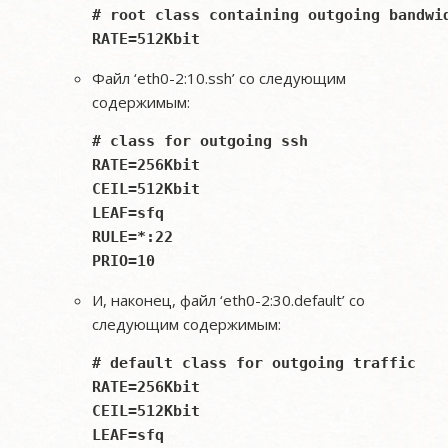
# root class containing outgoing bandwid
Файл ‘eth0-2:10.ssh’ со следующим
содержимым:
# class for outgoing ssh

RATE=256Kbit

CEIL=512Kbit

LEAF=sfq

RULE=*:22

И, наконец, файл ‘eth0-2:30.default’ со
следующим содержимым:
# default class for outgoing traffic

RATE=256Kbit

CEIL=512Kbit

LEAF=sfq
