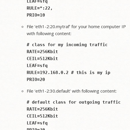
LEAF=sfq

RULE=*:22,

File ‘eth1-2:20.mytraf’ for your home computer IP
with following content:
# class for my incoming traffic

RATE=256Kbit

CEIL=512Kbit

LEAF=sfq

RULE=192.168.0.2 # this is my ip

File ‘eth1-2:30.default’ with following content:
# default class for outgoing traffic

RATE=256Kbit

CEIL=512Kbit

LEAF=sfq
