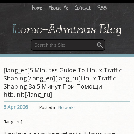
Home
About Me
Contact
RSS
H
omo-Adminus Blog
[lang_en]5 Minutes Guide To Linux Traffic
Shaping[/lang_en][lang_ru]Linux Traffic
Shaping За 5 Минут При Помощи
htb.init[/lang_ru]
6 Apr
2006
Posted in:
Networks
[lang_en]
If you have your own home network with two or more