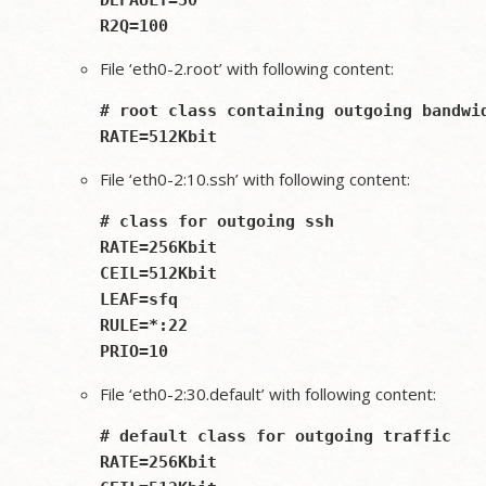
DEFAULT=30

File ‘eth0-2.root’ with following content:
# root class containing outgoing bandwid
File ‘eth0-2:10.ssh’ with following content:
# class for outgoing ssh

RATE=256Kbit

CEIL=512Kbit

LEAF=sfq

RULE=*:22

File ‘eth0-2:30.default’ with following content:
# default class for outgoing traffic

RATE=256Kbit
