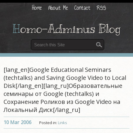
Home
About Me
Contact
RSS
H
omo-Adminus Blog
[lang_en]Google Educational Seminars
(techtalks) and Saving Google Video to Local
Disk[/lang_en][lang_ru]Образовательные
семинары от Google (techtalks) и
Сохранение Роликов из Google Video на
Локальный Диск[/lang_ru]
10 Mar
2006
Posted in:
Links